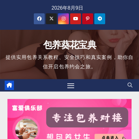
跳
2026年8月9日
至
内
容
包养葵花宝典
提供实用包养关系教程、安全技巧和真实案例，助你自
信开启包养约会之旅。