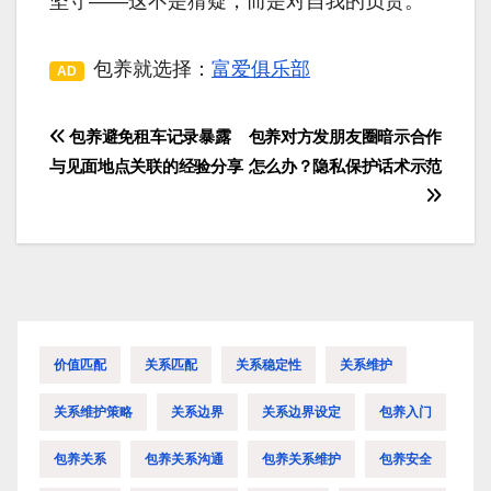
坚守——这不是猜疑，而是对自我的负责。
包养就选择：
富爱俱乐部
AD
包养避免租车记录暴露
包养对方发朋友圈暗示合作
文
与见面地点关联的经验分享
怎么办？隐私保护话术示范
章
导
航
价值匹配
关系匹配
关系稳定性
关系维护
关系维护策略
关系边界
关系边界设定
包养入门
包养关系
包养关系沟通
包养关系维护
包养安全