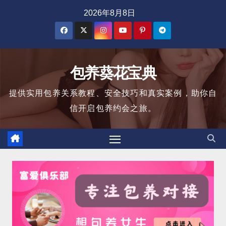
跳
2026年8月8日
至
内
容
包养葵花宝典
提供实用包养关系教程、安全技巧和真实案例，助你自
信开启包养约会之旅。