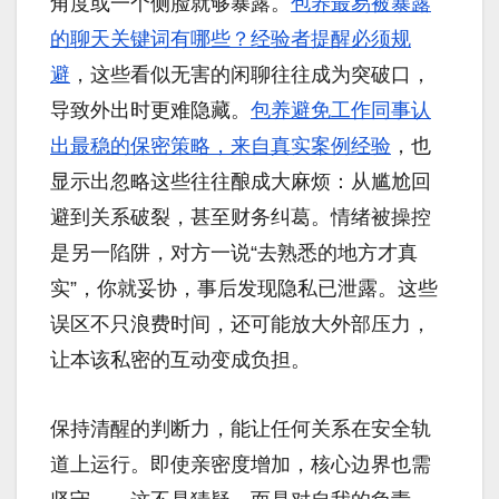
角度或一个侧脸就够暴露。
包养最易被暴露
的聊天关键词有哪些？经验者提醒必须规
避
，这些看似无害的闲聊往往成为突破口，
导致外出时更难隐藏。
包养避免工作同事认
出最稳的保密策略，来自真实案例经验
，也
显示出忽略这些往往酿成大麻烦：从尴尬回
避到关系破裂，甚至财务纠葛。情绪被操控
是另一陷阱，对方一说“去熟悉的地方才真
实”，你就妥协，事后发现隐私已泄露。这些
误区不只浪费时间，还可能放大外部压力，
让本该私密的互动变成负担。
保持清醒的判断力，能让任何关系在安全轨
道上运行。即使亲密度增加，核心边界也需