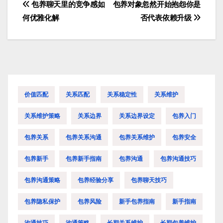
包养聊天里的竞争感如
包养对象忽然开始抱怨你是
文
何优雅化解
否代表依赖升级
章
导
航
价值匹配
关系匹配
关系稳定性
关系维护
关系维护策略
关系边界
关系边界设定
包养入门
包养关系
包养关系沟通
包养关系维护
包养安全
包养新手
包养新手指南
包养沟通
包养沟通技巧
包养沟通策略
包养经验分享
包养聊天技巧
包养隐私保护
包养风险
新手包养指南
新手指南
沟通技巧
沟通策略
长期关系维护
长期包养维护