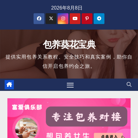
跳
2026年8月8日
至
内
容
包养葵花宝典
提供实用包养关系教程、安全技巧和真实案例，助你自
信开启包养约会之旅。