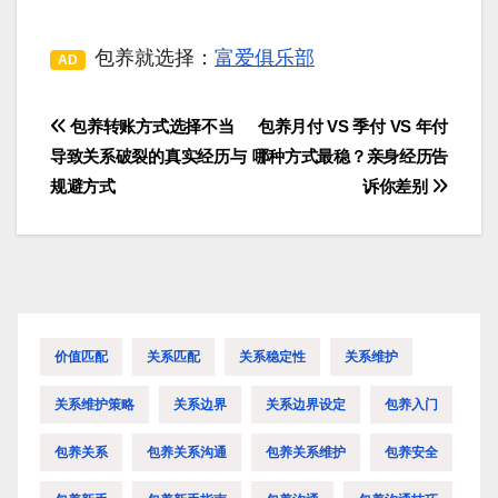
包养就选择：
富爱俱乐部
AD
包养转账方式选择不当
包养月付 VS 季付 VS 年付
文
导致关系破裂的真实经历与
哪种方式最稳？亲身经历告
章
规避方式
诉你差别
导
航
价值匹配
关系匹配
关系稳定性
关系维护
关系维护策略
关系边界
关系边界设定
包养入门
包养关系
包养关系沟通
包养关系维护
包养安全