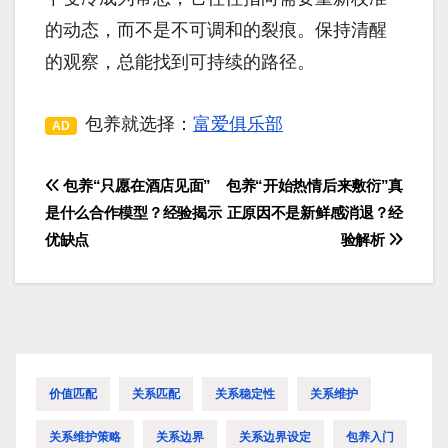
的动态，而不是不可调和的裂痕。保持清醒
的观察，总能找到可持续的路径。
包养就选择：
富爱俱乐部
AD
包养“只愿在酒店见面”
包养“开始热情后来敷衍”真
文
是什么合作模型？经验揭示
正原因不是新鲜感消退？经
章
优缺点
验解析
导
航
价值匹配
关系匹配
关系稳定性
关系维护
关系维护策略
关系边界
关系边界设定
包养入门