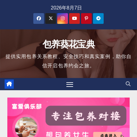
跳
2026年8月7日
至
内
容
包养葵花宝典
提供实用包养关系教程、安全技巧和真实案例，助你自
信开启包养约会之旅。