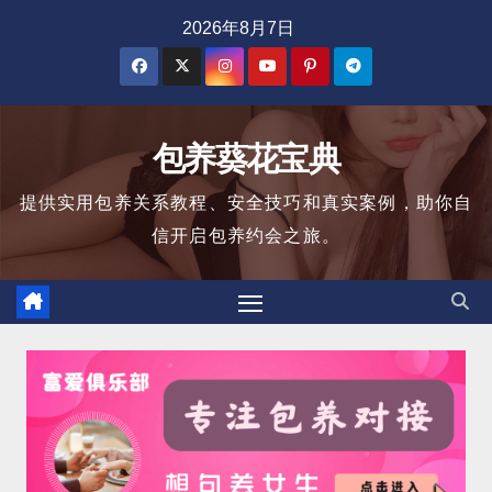
跳
2026年8月7日
至
内
容
包养葵花宝典
提供实用包养关系教程、安全技巧和真实案例，助你自
信开启包养约会之旅。