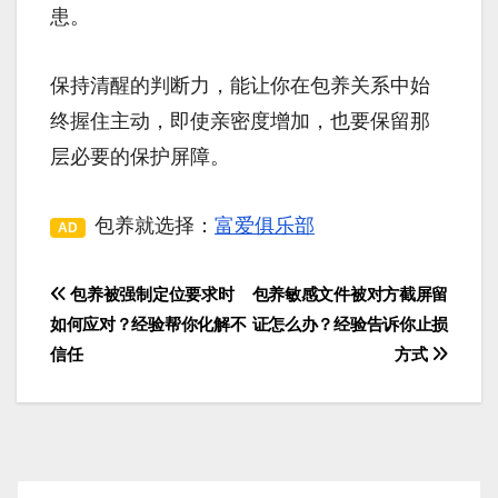
患。
保持清醒的判断力，能让你在包养关系中始
终握住主动，即使亲密度增加，也要保留那
层必要的保护屏障。
包养就选择：
富爱俱乐部
AD
包养被强制定位要求时
包养敏感文件被对方截屏留
文
如何应对？经验帮你化解不
证怎么办？经验告诉你止损
章
信任
方式
导
航