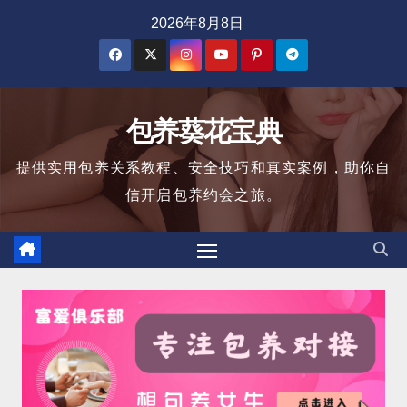
跳
2026年8月8日
至
内
容
包养葵花宝典
提供实用包养关系教程、安全技巧和真实案例，助你自
信开启包养约会之旅。