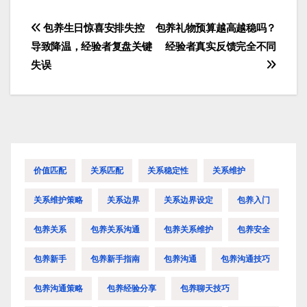
包养生日惊喜安排失控
包养礼物预算越高越稳吗？
文
导致降温，经验者复盘关键
经验者真实反馈完全不同
章
失误
导
航
价值匹配
关系匹配
关系稳定性
关系维护
关系维护策略
关系边界
关系边界设定
包养入门
包养关系
包养关系沟通
包养关系维护
包养安全
包养新手
包养新手指南
包养沟通
包养沟通技巧
包养沟通策略
包养经验分享
包养聊天技巧