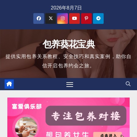
跳
2026年8月7日
至
内
容
包养葵花宝典
提供实用包养关系教程、安全技巧和真实案例，助你自
信开启包养约会之旅。