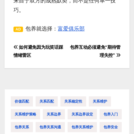
来自于双方的成熟默契，而不是任何单一技
巧。
包养就选择：
富爱俱乐部
AD
如何避免因为玩笑话踩
包养互动必须避免“期待管
文
情绪雷区
理失控”
章
导
航
价值匹配
关系匹配
关系稳定性
关系维护
关系维护策略
关系边界
关系边界设定
包养入门
包养关系
包养关系沟通
包养关系维护
包养安全