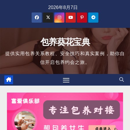
跳
2026年8月7日
至
内
容
包养葵花宝典
提供实用包养关系教程、安全技巧和真实案例，助你自
信开启包养约会之旅。