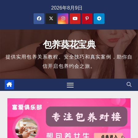
跳
2026年8月9日
至
内
容
包养葵花宝典
提供实用包养关系教程、安全技巧和真实案例，助你自
信开启包养约会之旅。