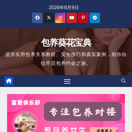
跳
2026年8月9日
至
内
容
包养葵花宝典
提供实用包养关系教程、安全技巧和真实案例，助你自
信开启包养约会之旅。