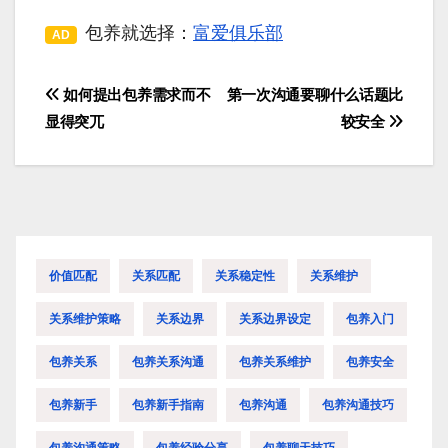
包养就选择：
富爱俱乐部
AD
如何提出包养需求而不
第一次沟通要聊什么话题比
文
显得突兀
较安全
章
导
航
价值匹配
关系匹配
关系稳定性
关系维护
关系维护策略
关系边界
关系边界设定
包养入门
包养关系
包养关系沟通
包养关系维护
包养安全
包养新手
包养新手指南
包养沟通
包养沟通技巧
包养沟通策略
包养经验分享
包养聊天技巧