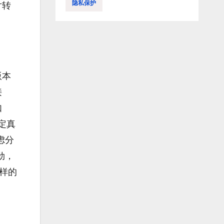
隐私保护
片转
版本
接
如
定真
虑分
劲，
那样的