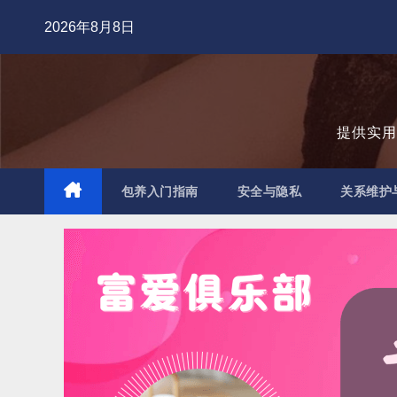
跳
2026年8月8日
至
内
容
提供实
包养入门指南
安全与隐私
关系维护