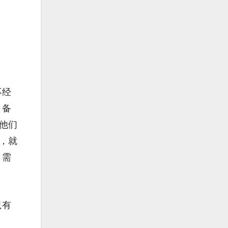
不经
，备
他们
，就
，需
只有