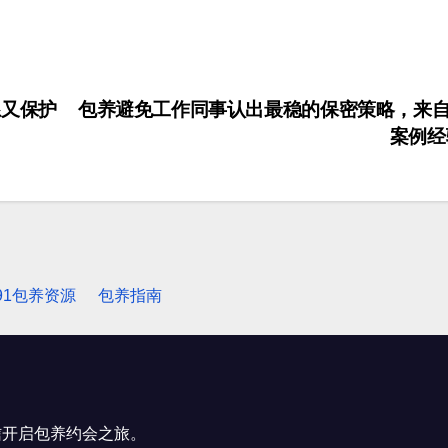
系又保护
包养避免工作同事认出最稳的保密策略，来
案例
91包养资源
包养指南
信开启包养约会之旅。