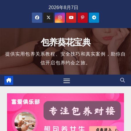
跳
2026年8月7日
至
内
容
包养葵花宝典
提供实用包养关系教程、安全技巧和真实案例，助你自
信开启包养约会之旅。