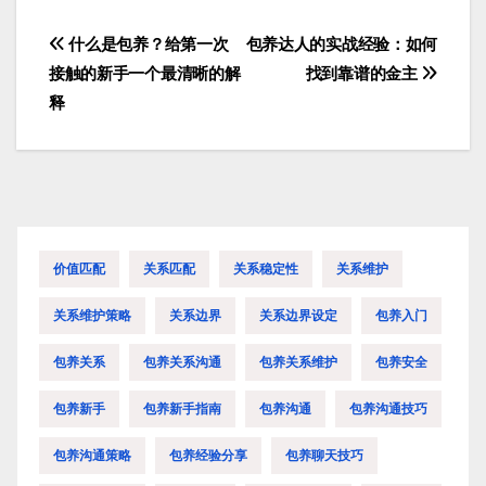
什么是包养？给第一次
包养达人的实战经验：如何
文
接触的新手一个最清晰的解
找到靠谱的金主
章
释
导
航
价值匹配
关系匹配
关系稳定性
关系维护
关系维护策略
关系边界
关系边界设定
包养入门
包养关系
包养关系沟通
包养关系维护
包养安全
包养新手
包养新手指南
包养沟通
包养沟通技巧
包养沟通策略
包养经验分享
包养聊天技巧