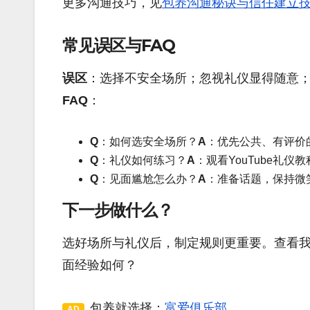
更多沟通技巧，见
包养沟通秘诀与信任建立
常见误区与FAQ
误区
：选择不安全场所；忽视礼仪显得随意
FAQ
：
Q
：如何选安全场所？
A
：优先公共、有评价
Q
：礼仪如何练习？
A
：观看YouTube礼
Q
：见面尴尬怎么办？
A
：准备话题，保持微
下一步做什么？
选好场所与礼仪后，制定规则更重要。查看
面经验如何？
包养就选择：
富爱俱乐部
AD