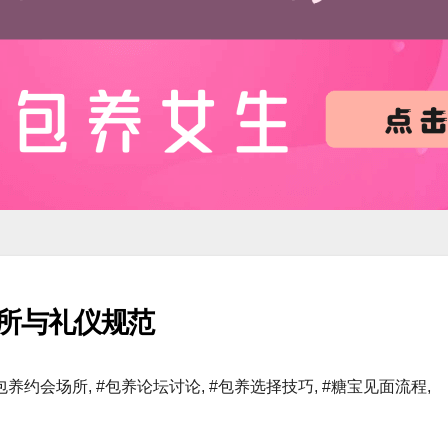
所与礼仪规范
包养约会场所
,
#包养论坛讨论
,
#包养选择技巧
,
#糖宝见面流程
,