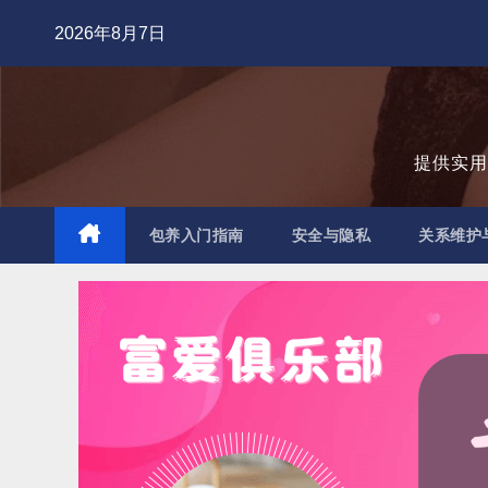
跳
2026年8月7日
至
内
容
提供实
包养入门指南
安全与隐私
关系维护