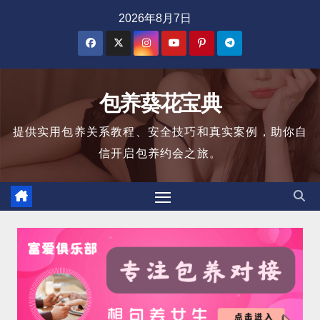
跳
2026年8月7日
至
内
容
包养葵花宝典
提供实用包养关系教程、安全技巧和真实案例，助你自
信开启包养约会之旅。