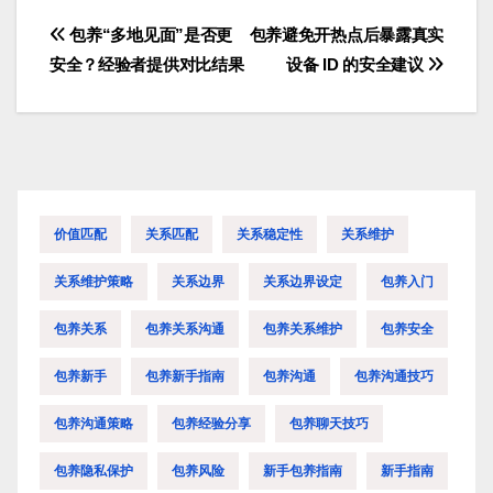
包养“多地见面”是否更
包养避免开热点后暴露真实
文
安全？经验者提供对比结果
设备 ID 的安全建议
章
导
航
价值匹配
关系匹配
关系稳定性
关系维护
关系维护策略
关系边界
关系边界设定
包养入门
包养关系
包养关系沟通
包养关系维护
包养安全
包养新手
包养新手指南
包养沟通
包养沟通技巧
包养沟通策略
包养经验分享
包养聊天技巧
包养隐私保护
包养风险
新手包养指南
新手指南