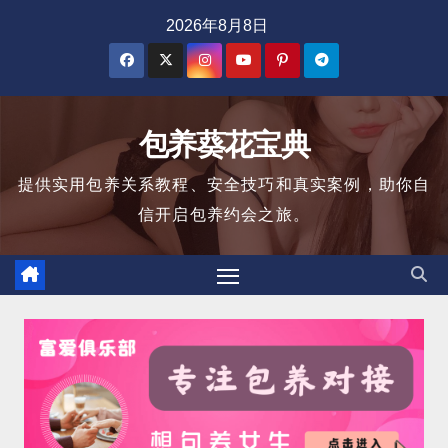
跳
2026年8月8日
至
内
容
包养葵花宝典
提供实用包养关系教程、安全技巧和真实案例，助你自
信开启包养约会之旅。