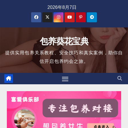
跳
2026年8月7日
至
内
容
包养葵花宝典
提供实用包养关系教程、安全技巧和真实案例，助你自
信开启包养约会之旅。