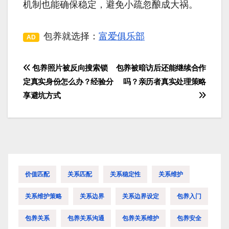
机制也能确保稳定，避免小疏忽酿成大祸。
包养就选择：
富爱俱乐部
AD
包养照片被反向搜索锁
包养被暗访后还能继续合作
文
定真实身份怎么办？经验分
吗？亲历者真实处理策略
章
享避坑方式
导
航
价值匹配
关系匹配
关系稳定性
关系维护
关系维护策略
关系边界
关系边界设定
包养入门
包养关系
包养关系沟通
包养关系维护
包养安全