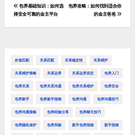
包养基础知识：如何选
包养攻略：如何找到适合你
文
择安全可靠的金主平台
的金主爸爸
章
导
航
价值匹配
关系匹配
关系稳定性
关系维护
关系维护策略
关系边界
关系边界设定
包养入门
包养关系
包养关系沟通
包养关系维护
包养安全
包养新手
包养新手指南
包养沟通
包养沟通技巧
包养沟通策略
包养经验分享
包养聊天技巧
包养隐私保护
包养风险
新手包养指南
新手指南