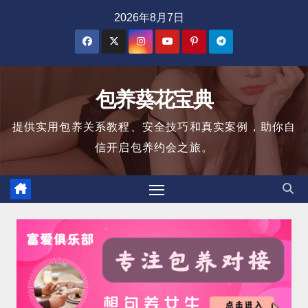
跳
2026年8月7日
至
内
容
包养葵花宝典
提供实用包养关系教程、安全技巧和真实案例，助你自
信开启包养约会之旅。