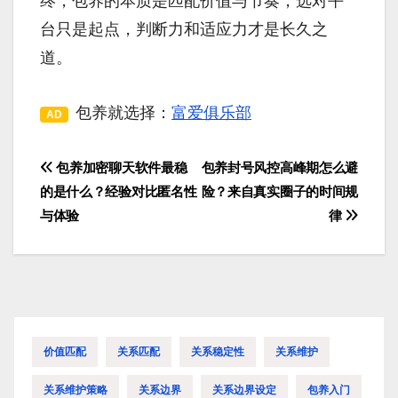
终，包养的本质是匹配价值与节奏，选对平
台只是起点，判断力和适应力才是长久之
道。
包养就选择：
富爱俱乐部
AD
包养加密聊天软件最稳
包养封号风控高峰期怎么避
文
的是什么？经验对比匿名性
险？来自真实圈子的时间规
章
与体验
律
导
航
价值匹配
关系匹配
关系稳定性
关系维护
关系维护策略
关系边界
关系边界设定
包养入门