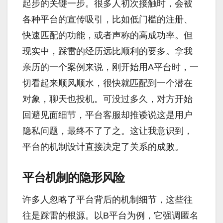
起步的关键一步。很多人初次接触时，会被
各种平台的宣传吸引，比如低门槛的注册、
快速匹配的功能，或者声称的高成功率。但
现实中，踩雷的经历远比顺利的要多。拿我
亲历的一个案例来说，刚开始用A平台时，一
切看起来顺风顺水，很快就匹配到一个潜在
对象，聊天也投机。可没过多久，对方开始
回避见面细节，平台客服却推诿说这是用户
隐私问题，最终不了了之。这让我意识到，
平台的机制设计直接决定了关系的成败。
平台机制的隐形风险
许多人忽略了平台背后的机制细节，这些往
往是踩雷的根源。以B平台为例，它强调匿名