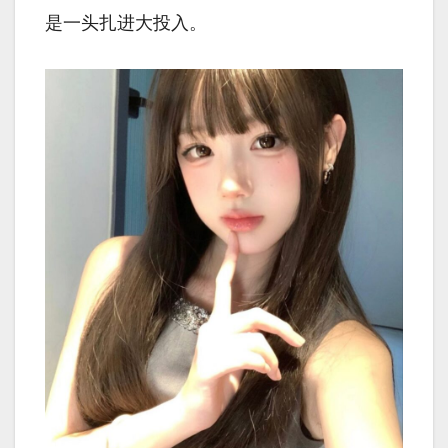
是一头扎进大投入。