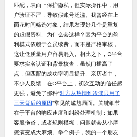
匹配，表面上保护隐私，但实际操作中，用
户验证不严，导致假账号泛滥。我曾经在上
面花时间筛选对象，结果发现好几个是重复
的虚假资料。为什么会这样？因为平台的盈
利模式依赖于会员续费，而不是严格审核，
这让低质量用户容易混入。相比之下，C平台
要求实名认证和背景核查，虽然门槛高了
点，但匹配的成功率明显提升。亲历者中，
不少人反馈，在C平台上，初次互动的信任感
更强，避免了那种“
对方从热情到冷淡只用了
三天背后的原因
”常见的尴尬局面。关键细节
在于平台的响应速度和纠纷处理机制：如果
客服拖沓，或者规则模糊，问题就会从小摩
擦演变成大麻烦。举个例子，我的一个朋友