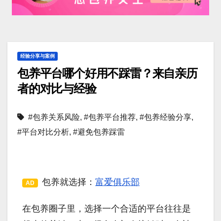
经验分享与案例
包养平台哪个好用不踩雷？来自亲历
者的对比与经验
#包养关系风险
,
#包养平台推荐
,
#包养经验分享
,
#平台对比分析
,
#避免包养踩雷
包养就选择：
富爱俱乐部
AD
在包养圈子里，选择一个合适的平台往往是