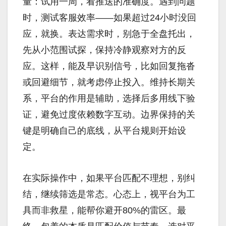
量：试用一周，看推送的准确度。遇到问题
时，测试客服效率——如果超过24小时没回
应，就换。表达需求时，别急于全盘托出，
先从小范围试探，保持冷静观察对方的反
应。这样，能及早识别信号，比如回复拖沓
或回避细节，就考虑停止投入。维持长期关
系，平台的作用是辅助，选择后多用线下验
证，避免过度依赖数字互动。边界保持的关
键是明确自己的底线，从平台规则开始设
定。
在实际操作中，如果平台匹配不理想，别纠
结，继续筛选是常态。心态上，视平台为工
具而非救星，能帮你避开80%的雷区。最