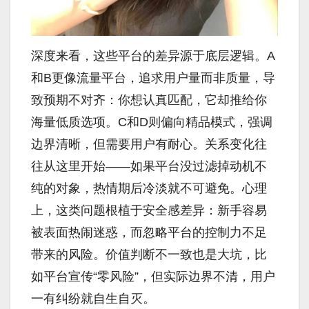
深度来看，这些平台的差异源于底层逻辑。A
和B更像流量平台，追求用户量而非质量，导
致预期不对齐：你想认真匹配，它却推给你
海量低质选项。C和D则偏向精品模式，强调
边界清晰，但需要用户有耐心。关系变化往
往从这里开始——如果平台没过滤掉动机不
纯的对象，热情期后冷淡就不可避免。心理
上，这类问题根植于安全感差异：新手容易
被表面热闹迷惑，而忽略平台的控制力不足
带来的风险。价值判断不一致也是大坑，比
如平台宣传“零风险”，但实际边界不清，用户
一有纠纷就自生自灭。