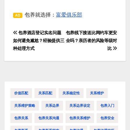
包养就选择：
富爱俱乐部
AD
包养酒店登记实名问题
包养线下接送比网约车更安
文
如何避免尴尬？经验提供三
全吗？亲历者的风险等级对
章
种处理方式
比
导
航
价值匹配
关系匹配
关系稳定性
关系维护
关系维护策略
关系边界
关系边界设定
包养入门
包养关系
包养关系沟通
包养关系维护
包养安全