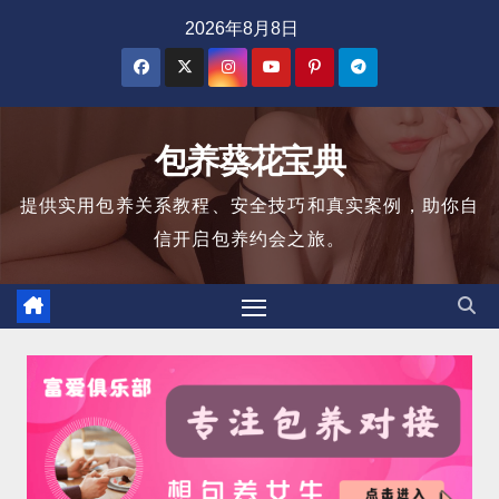
跳
2026年8月8日
至
内
容
包养葵花宝典
提供实用包养关系教程、安全技巧和真实案例，助你自
信开启包养约会之旅。