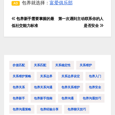
包养就选择：
富爱俱乐部
AD
包养新手需要掌握的最
第一次遇到主动联系你的人
文
低社交能力标准
是否安全
章
导
航
价值匹配
关系匹配
关系稳定性
关系维护
关系维护策略
关系边界
关系边界设定
包养入门
包养关系
包养关系沟通
包养关系维护
包养安全
包养新手
包养新手指南
包养沟通
包养沟通技巧
包养沟通策略
包养经验分享
包养聊天技巧