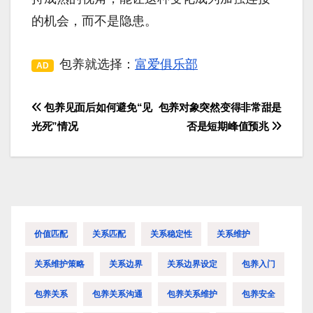
的机会，而不是隐患。
包养就选择：
富爱俱乐部
AD
包养见面后如何避免“见
包养对象突然变得非常甜是
文
光死”情况
否是短期峰值预兆
章
导
航
价值匹配
关系匹配
关系稳定性
关系维护
关系维护策略
关系边界
关系边界设定
包养入门
包养关系
包养关系沟通
包养关系维护
包养安全