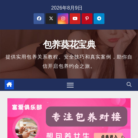
跳
2026年8月9日
至
内
容
包养葵花宝典
提供实用包养关系教程、安全技巧和真实案例，助你自
信开启包养约会之旅。