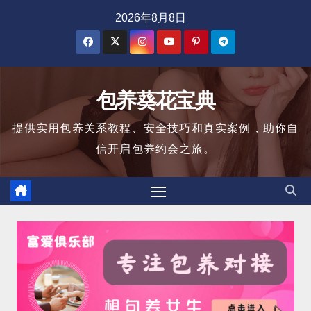
跳
2026年8月8日
至
内
容
包养葵花宝典
提供实用包养关系教程、安全技巧和真实案例，助你自
信开启包养约会之旅。