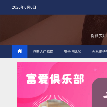
跳
2026年8月6日
至
内
容
提供实
包养入门指南
安全与隐私
关系维护