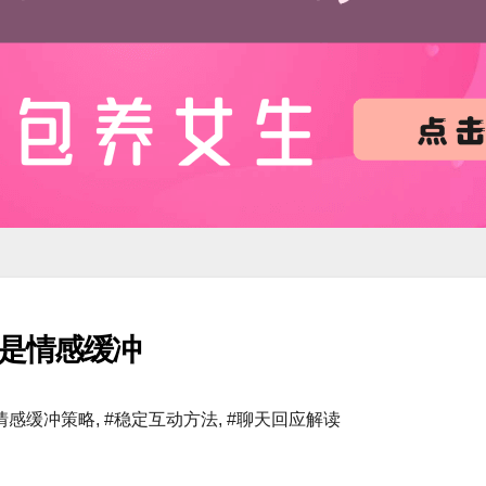
能是情感缓冲
情感缓冲策略
,
#稳定互动方法
,
#聊天回应解读