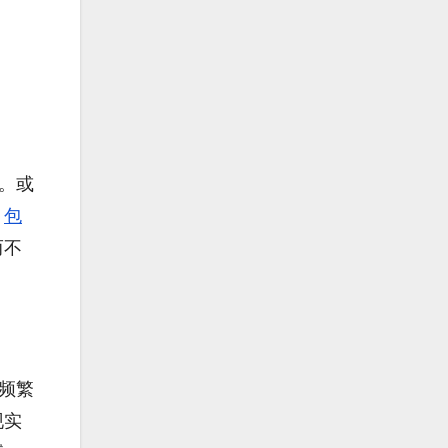
。或
。
包
而不
频繁
现实