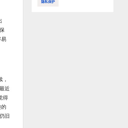
隐私保护
出
保
容易
续，
你最近
觉得
趣的
仍旧