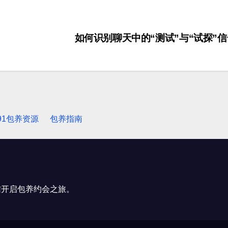
如何识别聊天中的“测试”与“试探”
91包养资源
包养指南
信开启包养约会之旅。