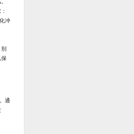
腻。
求：
化冲
，别
以保
。通
发