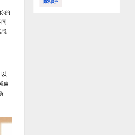
隐私保护
你的
不同
离感
可以
就自
质