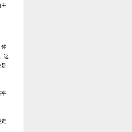
的主
，你
，这
爱是
态平
能走