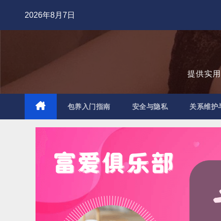
跳
2026年8月7日
至
内
容
提供实
包养入门指南
安全与隐私
关系维护