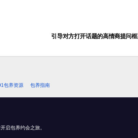
引导对方打开话题的高情商提问
91包养资源
包养指南
信开启包养约会之旅。