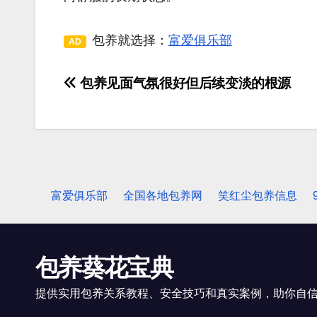
包养就选择：
富爱俱乐部
AD
包养见面气氛很好但后续变淡的根源
文
章
导
航
富爱俱乐部
全国各地包养网
笑红尘包养信息
包养葵花宝典
提供实用包养关系教程、安全技巧和真实案例，助你自