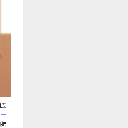
回应
下一
别把