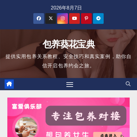
跳
2026年8月7日
至
内
容
包养葵花宝典
提供实用包养关系教程、安全技巧和真实案例，助你自
信开启包养约会之旅。