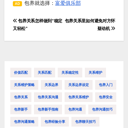
包养就选择：
富爱俱乐部
AD
包养关系怎样做到“稳定
包养关系里如何避免对方怀
文
又轻松”
疑动机
章
导
航
价值匹配
关系匹配
关系稳定性
关系维护
关系维护策略
关系边界
关系边界设定
包养入门
包养关系
包养关系沟通
包养关系维护
包养安全
包养新手
包养新手指南
包养沟通
包养沟通技巧
包养沟通策略
包养经验分享
包养聊天技巧