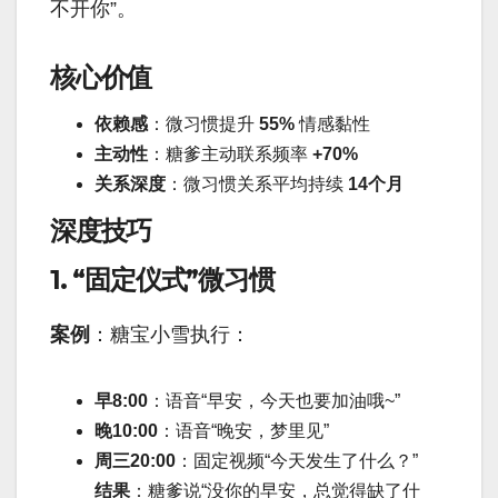
不开你”。
核心价值
依赖感
：微习惯提升
55%
情感黏性
主动性
：糖爹主动联系频率
+70%
关系深度
：微习惯关系平均持续
14个月
深度技巧
1. “固定仪式”微习惯
案例
：糖宝小雪执行：
早8:00
：语音“早安，今天也要加油哦~”
晚10:00
：语音“晚安，梦里见”
周三20:00
：固定视频“今天发生了什么？”
结果
：糖爹说“没你的早安，总觉得缺了什