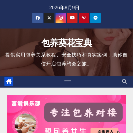
跳
2026年8月9日
至
内
容
包养葵花宝典
提供实用包养关系教程、安全技巧和真实案例，助你自
信开启包养约会之旅。