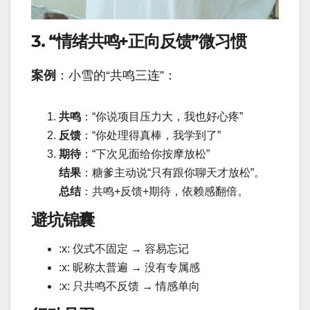
3. “情绪共鸣+正向反馈”微习惯
案例
：小雪的“共鸣三连”：
共鸣
：“你说项目压力大，我也好心疼”
反馈
：“你处理得真棒，我学到了”
期待
：“下次见面给你按摩放松”
结果
：糖爹主动说“只有跟你聊天才放松”。
总结
：共鸣+反馈+期待，依赖感翻倍。
避坑锦囊
:x: 仪式不固定 → 容易忘记
:x: 昵称太普遍 → 没有专属感
:x: 只共鸣不反馈 → 情感单向