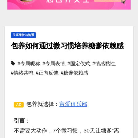
关系维护与沟通
包养如何通过微习惯培养糖爹依赖感
#专属昵称
,
#专属表情
,
#固定仪式
,
#情感黏性
,
#情绪共鸣
,
#正向反馈
,
#糖爹依赖感
包养就选择：
富爱俱乐部
AD
引言
：
不需要大动作，7个微习惯，30天让糖爹“离