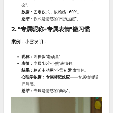
么”。
数据
：固定仪式，依赖感
+60%
。
总结
：仪式是情感的“日历提醒”。
2. “专属昵称+专属表情”微习惯
案例
：小雪发明：
昵称
：叫糖爹“老顽童”
表情
：专属“比心小熊”表情包
结果
：糖爹主动用“小雪专属”表情包。
心理学依据
：
专属标记效应
——专属物增强
归属感。
总结
：专属是情感的“商标”。