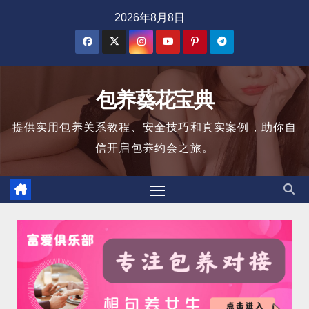
跳
2026年8月8日
至
内
容
包养葵花宝典
提供实用包养关系教程、安全技巧和真实案例，助你自
信开启包养约会之旅。