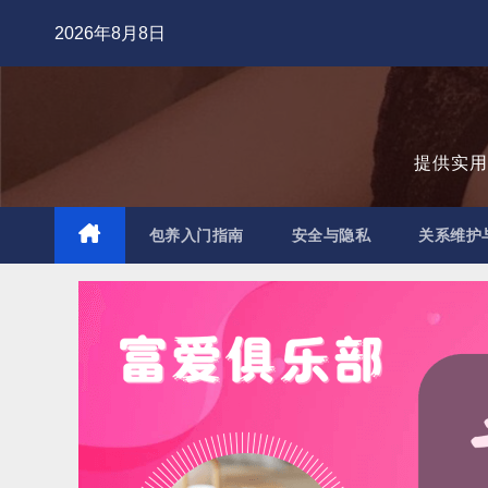
跳
2026年8月8日
至
内
容
提供实
包养入门指南
安全与隐私
关系维护