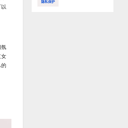
隐私保护
可以
闹氛
红女
己的