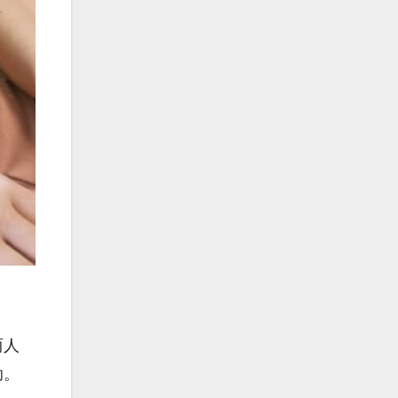
两人
助。