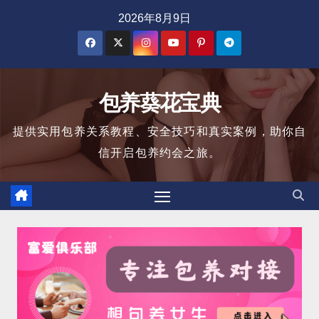
跳
2026年8月9日
至
内
容
包养葵花宝典
提供实用包养关系教程、安全技巧和真实案例，助你自
信开启包养约会之旅。