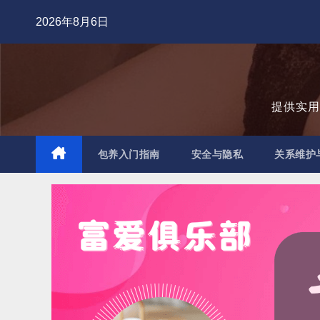
跳
2026年8月6日
至
内
容
提供实
包养入门指南
安全与隐私
关系维护