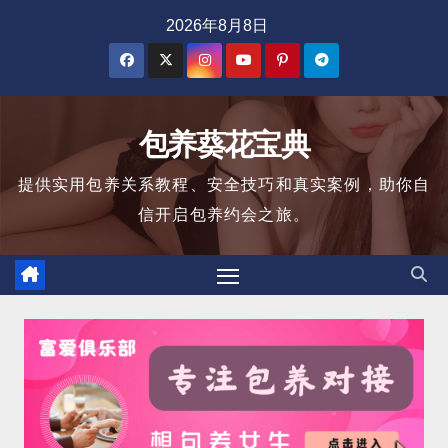
跳
2026年8月8日
至
内
容
包养葵花宝典
提供实用包养关系教程、安全技巧和真实案例，助你自
信开启包养约会之旅。