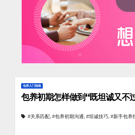
包养入门指南
包养初期怎样做到“既坦诚又不过
#关系匹配
,
#包养初期沟通
,
#坦诚技巧
,
#新手包养