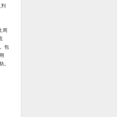
乏判
上周
底
。包
用
轨。