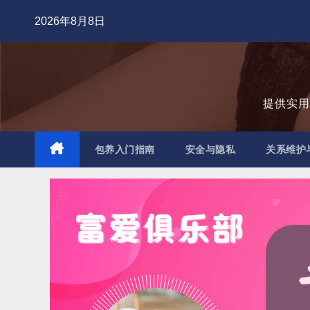
跳
2026年8月8日
至
内
容
提供实
包养入门指南
安全与隐私
关系维护