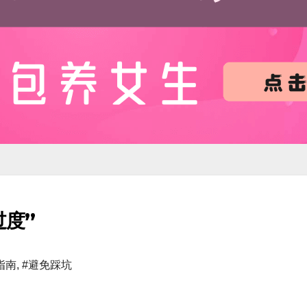
度”
指南
,
#避免踩坑