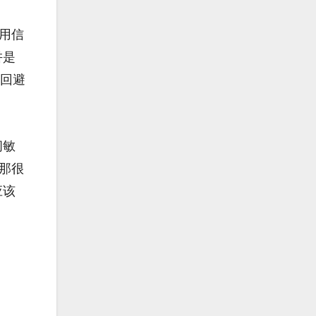
用信
阱是
或回避
问敏
那很
应该