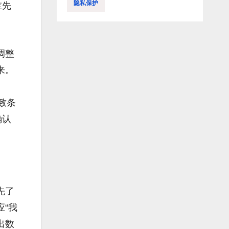
隐私保护
谁先
调整
来。
致条
确认
先了
“我
出数