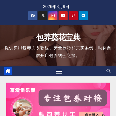
跳
2026年8月9日
至
内
容
包养葵花宝典
提供实用包养关系教程、安全技巧和真实案例，助你自
信开启包养约会之旅。