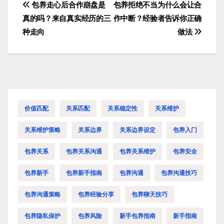
包养走心后合作崩盘是
包养拒绝不当为什么会让合
文
真的吗？来自真实经历的三
作中断？经验者告诉你正确
章
种走向
做法
导
航
价值匹配
关系匹配
关系稳定性
关系维护
关系维护策略
关系边界
关系边界设定
包养入门
包养关系
包养关系沟通
包养关系维护
包养安全
包养新手
包养新手指南
包养沟通
包养沟通技巧
包养沟通策略
包养经验分享
包养聊天技巧
包养隐私保护
包养风险
新手包养指南
新手指南