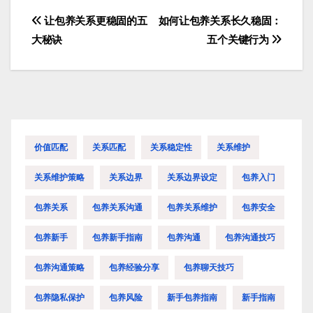
让包养关系更稳固的五
如何让包养关系长久稳固：
文
大秘诀
五个关键行为
章
导
航
价值匹配
关系匹配
关系稳定性
关系维护
关系维护策略
关系边界
关系边界设定
包养入门
包养关系
包养关系沟通
包养关系维护
包养安全
包养新手
包养新手指南
包养沟通
包养沟通技巧
包养沟通策略
包养经验分享
包养聊天技巧
包养隐私保护
包养风险
新手包养指南
新手指南