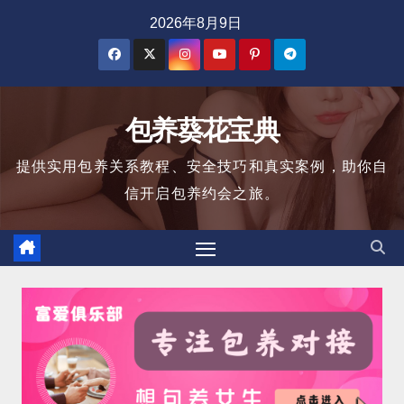
跳
2026年8月9日
至
内
容
包养葵花宝典
提供实用包养关系教程、安全技巧和真实案例，助你自
信开启包养约会之旅。