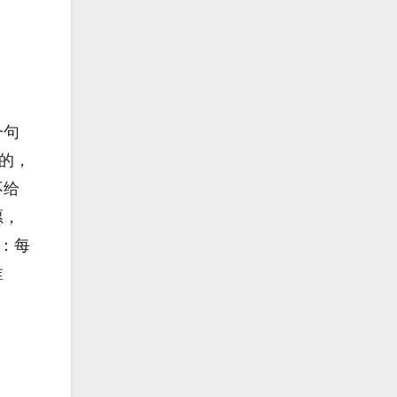
一句
调的，
不给
愿，
：每
谁