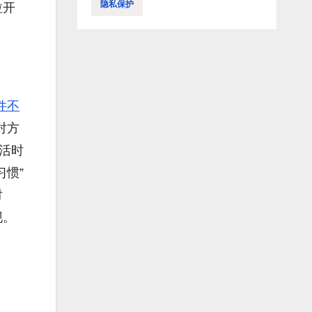
隐私保护
拉开
件不
对方
活时
惯”
对
现。