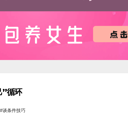
己”循环
#谈条件技巧