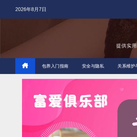
跳
2026年8月7日
至
内
容
提供实
包养入门指南
安全与隐私
关系维护