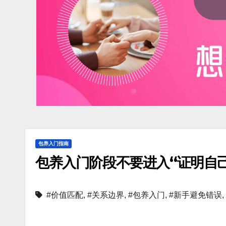
包养入门指南
包养入门阶段不要进入“证明自
#价值匹配
,
#关系边界
,
#包养入门
,
#新手避免错误
,