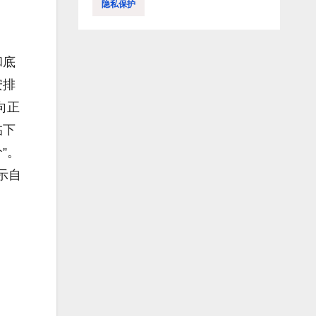
隐私保护
和底
安排
向正
临下
”。
示自