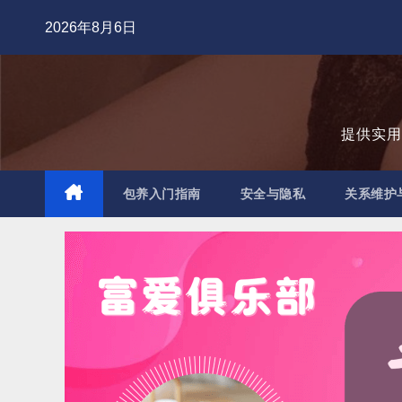
跳
2026年8月6日
至
内
容
提供实
包养入门指南
安全与隐私
关系维护