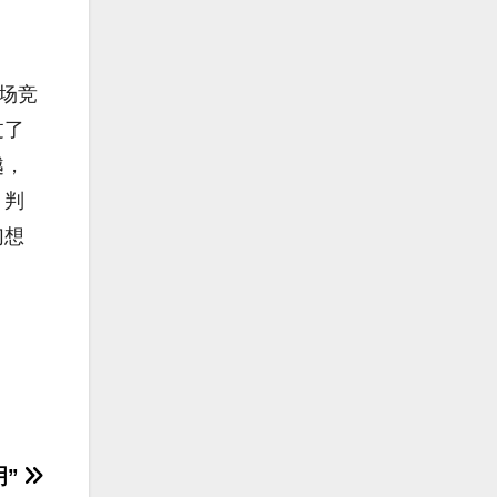
场竞
过了
越，
。判
幻想
明”