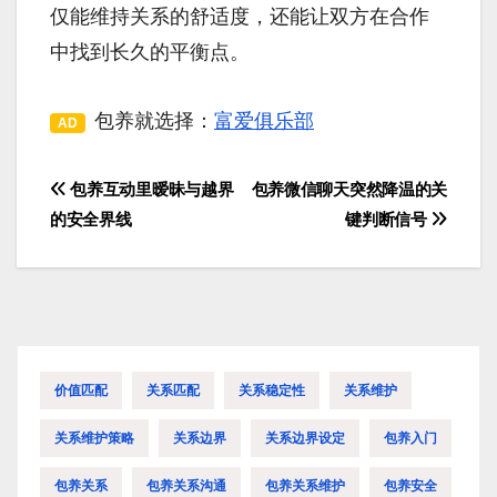
仅能维持关系的舒适度，还能让双方在合作
中找到长久的平衡点。
包养就选择：
富爱俱乐部
AD
包养互动里暧昧与越界
包养微信聊天突然降温的关
文
的安全界线
键判断信号
章
导
航
价值匹配
关系匹配
关系稳定性
关系维护
关系维护策略
关系边界
关系边界设定
包养入门
包养关系
包养关系沟通
包养关系维护
包养安全