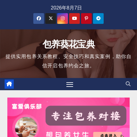
跳
2026年8月7日
至
内
容
包养葵花宝典
提供实用包养关系教程、安全技巧和真实案例，助你自
信开启包养约会之旅。