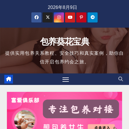
跳
2026年8月9日
至
内
容
包养葵花宝典
提供实用包养关系教程、安全技巧和真实案例，助你自
信开启包养约会之旅。