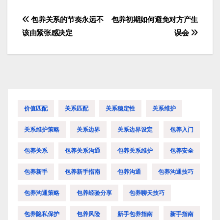
包养关系的节奏永远不
包养初期如何避免对方产生
文
该由紧张感决定
误会
章
导
航
价值匹配
关系匹配
关系稳定性
关系维护
关系维护策略
关系边界
关系边界设定
包养入门
包养关系
包养关系沟通
包养关系维护
包养安全
包养新手
包养新手指南
包养沟通
包养沟通技巧
包养沟通策略
包养经验分享
包养聊天技巧
包养隐私保护
包养风险
新手包养指南
新手指南