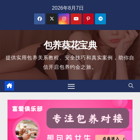
跳
2026年8月7日
至
内
容
包养葵花宝典
提供实用包养关系教程、安全技巧和真实案例，助你自
信开启包养约会之旅。