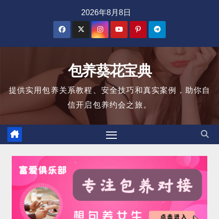
跳
2026年8月8日
至
内
容
包养葵花宝典
提供实用包养关系教程、安全技巧和真实案例，助你自
信开启包养约会之旅。