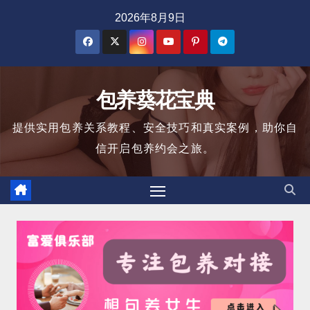
跳
2026年8月9日
至
内
容
包养葵花宝典
提供实用包养关系教程、安全技巧和真实案例，助你自
信开启包养约会之旅。