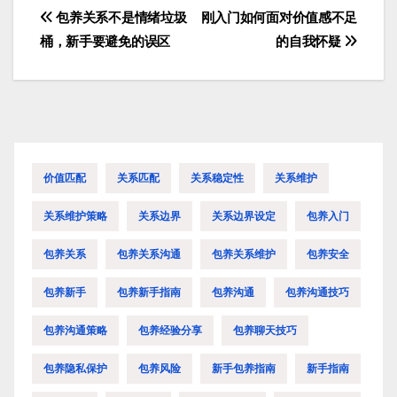
包养关系不是情绪垃圾
刚入门如何面对价值感不足
文
桶，新手要避免的误区
的自我怀疑
章
导
航
价值匹配
关系匹配
关系稳定性
关系维护
关系维护策略
关系边界
关系边界设定
包养入门
包养关系
包养关系沟通
包养关系维护
包养安全
包养新手
包养新手指南
包养沟通
包养沟通技巧
包养沟通策略
包养经验分享
包养聊天技巧
包养隐私保护
包养风险
新手包养指南
新手指南