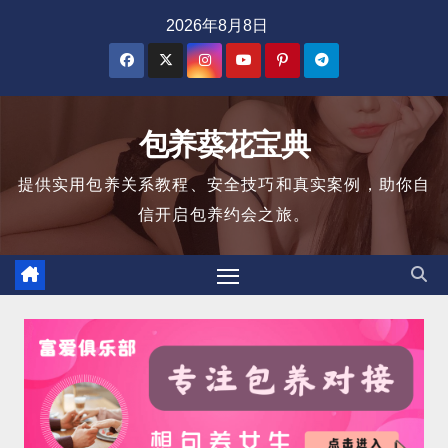
跳
2026年8月8日
至
内
容
包养葵花宝典
提供实用包养关系教程、安全技巧和真实案例，助你自
信开启包养约会之旅。