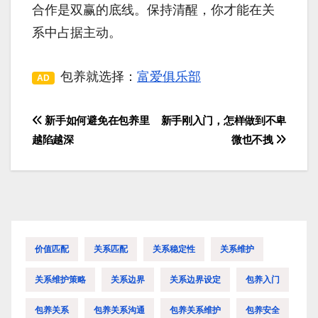
合作是双赢的底线。保持清醒，你才能在关
系中占据主动。
包养就选择：
富爱俱乐部
AD
新手如何避免在包养里
新手刚入门，怎样做到不卑
文
越陷越深
微也不拽
章
导
航
价值匹配
关系匹配
关系稳定性
关系维护
关系维护策略
关系边界
关系边界设定
包养入门
包养关系
包养关系沟通
包养关系维护
包养安全