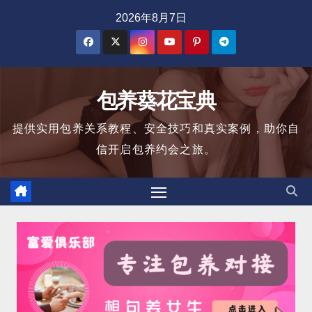
跳
2026年8月7日
至
内
容
包养葵花宝典
提供实用包养关系教程、安全技巧和真实案例，助你自
信开启包养约会之旅。