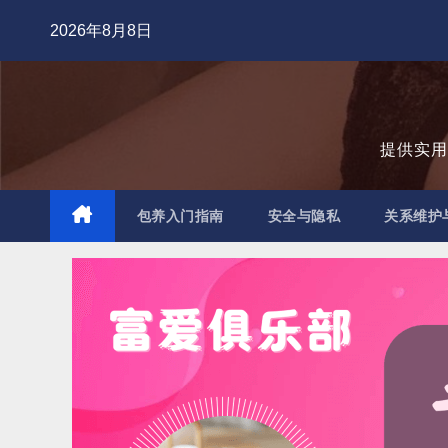
跳
2026年8月8日
至
内
容
提供实
包养入门指南
安全与隐私
关系维护