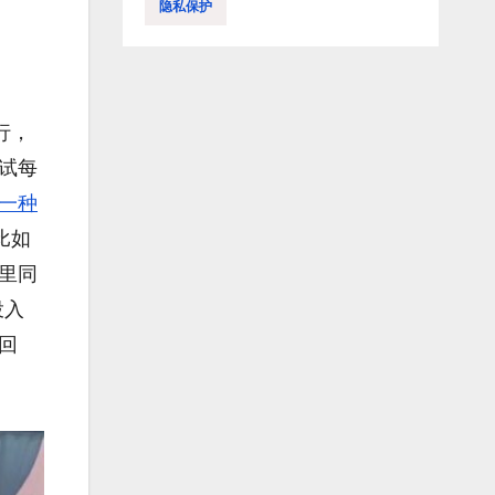
隐私保护
行，
试每
一种
比如
里同
投入
回