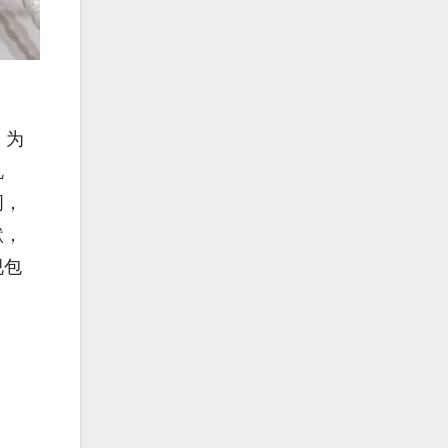
。为
机
周，
默，
视包